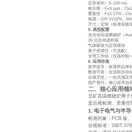
定容体积：5–150 mL
检出限：F≤5 ppb；Cl≤2
重复性：F≤1.27%；Cl≤
电源：220 V±10%，50/
尺寸：定制（标准实验
5. 典型配置
全自动高温燃烧炉（Auto 
35 位自动进样器
气体吸收与定容模块
离子色谱仪（可选配）
专用工作站（仪器控制 + 
6. 应用价值
效率提升
：标准样品单样
数据可靠
：全流程自动
合规无忧
：一站式满足电
国产替代
：核心技术自
二、核心应用领
北矿高温燃烧炉离子色谱
盖合规检测、质量控
1. 电子电气与半
检测对象：PCB 
合规标准：
GB/T 378