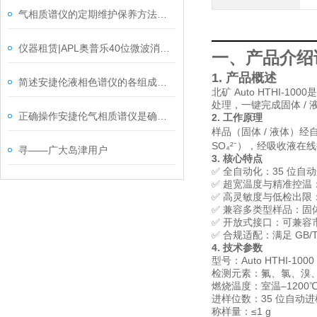
气相质谱仪的定期维护保养方法分享
仪器租赁|APL奥普乐40位微波消解仪产品介绍
一、产品介绍说明
1. 产品概述
简述安捷伦液相色谱仪的各组成部件功能特点
北矿 Auto HTHI-1000
是
处理，一键完成固体 / 
正确操作安捷伦气相质谱仪是确保实验结果准确性的关键
2. 工作原理
样品（固体 / 液体）
SO₄²⁻），经吸收液
寻——广大岛津用户
3. 核心特点
✅
全自动化
：35 位
✅
超宽温度与精准控温
✅
高灵敏度与低检出限
✅
兼容多类型样品
：固体
✅
开放式接口
：可兼容
✅
合规适配
：满足 GB/T
4. 技术参数
型号：Auto HTHI-1000
检测元素：氟、氯、溴
燃烧温度：室温–1200
进样位数：35 位自动进
称样量：≤1 g