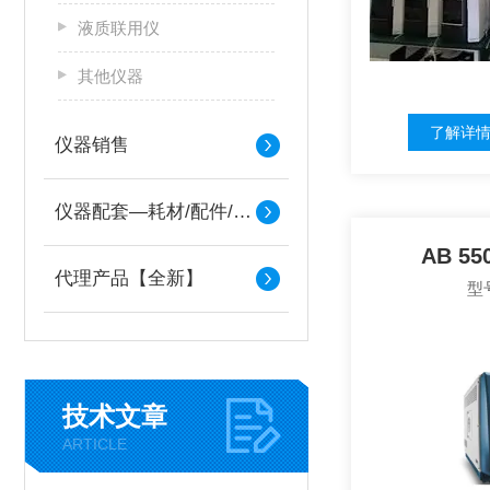
液质联用仪
其他仪器
了解详
仪器销售
仪器配套—耗材/配件/备件
AB 5
代理产品【全新】
型号
技术文章
ARTICLE