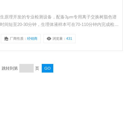
后衍生原理开发的专业检测设备，配备3μm专用离子交换树脂色谱
短至20-30分钟，生理体液样本可在70-110分钟内完成检
时间重现性CV≤0.3%，峰面积重复性CV≤1.0%。广泛应用于
厂商性质：
经销商
浏览量：
431
食品质量监控、医药研发、临床检测及农业研究等领域。 氨基酸分析仪 仪器租赁
页 跳转到第
页