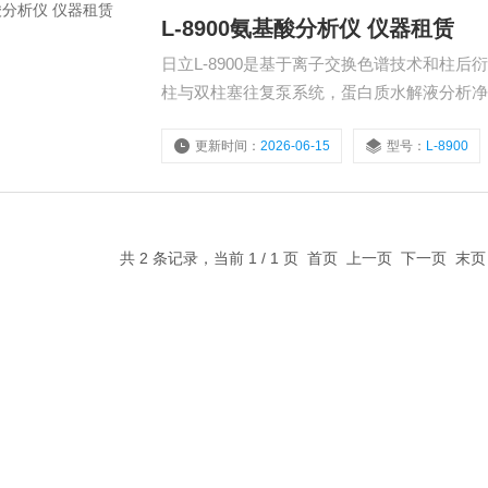
L-8900氨基酸分析仪 仪器租赁
日立L-8900是基于离子交换色谱技术和柱
柱与双柱塞往复泵系统，蛋白质水解液分析净时间
测。该仪器检出限达3pmol（天冬氨酸），保留
更新时间：
2026-06-15
型号：
L-8900
共 2 条记录，当前 1 / 1 页 首页 上一页 下一页 末