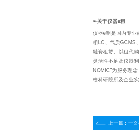
➽
关
于
仪
器
e
租
仪
器
e
租
是
国
内
专
业
相
L
C
、
气
质
G
C
M
S
融
资
租
赁
、
以
租
代
灵
活
性
不
足
及
仪
器
N
O
M
I
C
"
为
服
务
理
念
校
科
研
院
所
及
企
业
上一篇：
一文