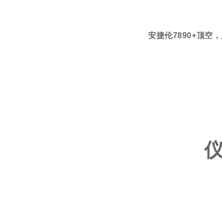
安捷伦7890+顶