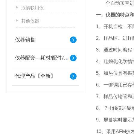
全自动顶空
液质联用仪
一、
仪器的特点
其他仪器
1、
开机自检，
不
2、
样品区、进样
仪器销售
3、
通过时间编程
仪器配套—耗材/配件/备件
4、硅烷化
化学惰
5、
加热位具有振
代理产品【全新】
6、
一键调用已存
7、
样品传输管和
8、
7寸触摸屏显
9、屏幕实时显示
10、采用AFM