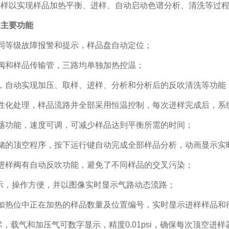
进样以实现样品加热平衡、进样、自动启动色谱分析、清洗等过
和主要功能
同等级
故障报警和提示，样品盘自动定位
；
阀和样品传输管，三路均单独加热控温
；
，自动实现加压、取样、进样、分析和分析后的反吹清洗等功能
性
化
处理，样品流路
并
全部
采用恒温控制
，每次进样完成后，系
荡功能，
速度可调，
可减少样品达到平衡所需的时间；
储的顶空
程序，按下运行键自动完成全部样品分析
，
动画显示实
进样阀有自动反吹功能，避免了不同样品的交叉污染
；
示，操作方便
，
并以图像实时显示气路动态流路
；
加热位中正在加热的样品数量及位置编号，实时显示进样样品和
技术，载气和加压气可数字显示，精度0.01psi，确保每次顶空