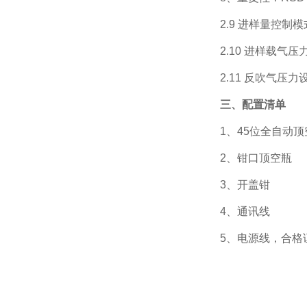
2.9
进样量控制模
2.10
进样
载气压
2.11
反吹
气压力
三、配置清单
1、45位
全自动顶
2、
钳口顶空瓶
3、
开盖钳
4、
通讯线
5、
电源线，合格