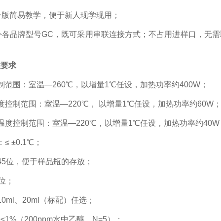
子版简易教学，便于新人现学现用
；
外各品牌型号GC，既可采用串联连接方式
；
不占用进样口，无需
。
数
要求
制范围：室温
—260℃
，
以增量
1℃任设
，
加热功率约
400W
；
度控制范围：室温
—220℃
，
以增量
1℃任设
，
加热功率约
60W
温度控制范围
：
室温
—220℃
，
以增量
1℃任设
，
加热功率约
40W
：
≤
±0.1℃
；
45
位
，便于样品瓶的存放
；
位
；
10ml、20ml（标配）任选
；
 ≤1%（200ppm水中乙醇，N=5
）；