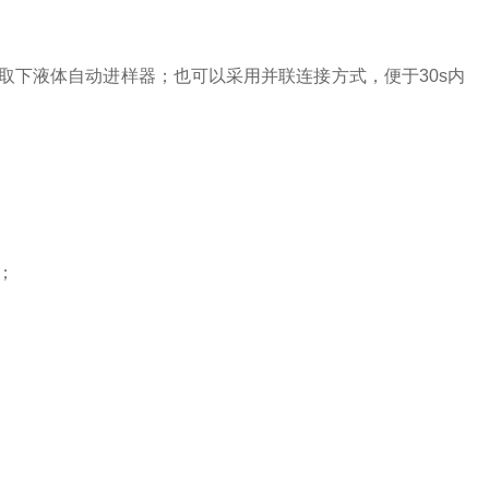
取下液体自动进样器；也可以采用并联连接方式，便于
30s内
；
；