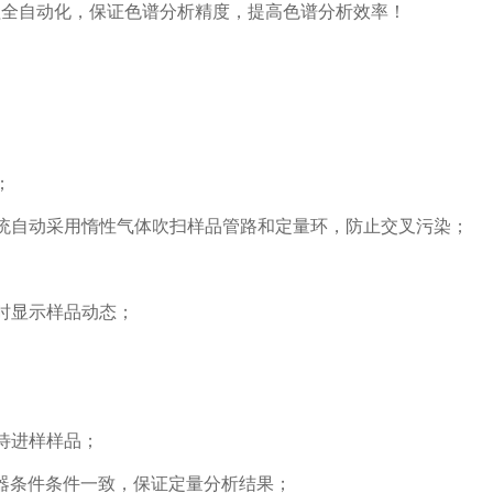
程全自动化，保证色谱分析精度，提高色谱分析效率
！
；
统自动采用惰性气体吹扫
样品
管路
和定量环
，防止交叉污染
；
时显示
样品动态；
待进样样品
；
进样器条件条件一致，保证定量分析结果；