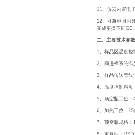
11、
仪器内置电
12、可兼容国内
完成更换不同GC
二、
主要技术参
1、
样品区温度控
2、
阀进样系统温
3、
样品传送管线
4、
温度控制精度
5、
顶空瓶工位：
6、
加热
工
位：
15
7、
顶空瓶规格：
8、重
复性：
RSD