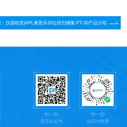
篇：
仪器租赁|APL奥普乐30位吹扫捕集 PT-30产品介绍
扫一扫
扫一扫
关注公众号
访问小程序