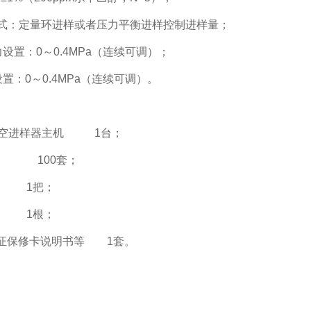
式：
定量环进样
或者
压力平衡进样
控制进样量；
力设置
：
0～0.4M
P
a（连续可调）
；
设置
：
0～
0.4
M
P
a（连续可调）
。
空进样器主机
1
台
；
100套
；
1把
；
1根
；
证保修卡说明书等
1套。