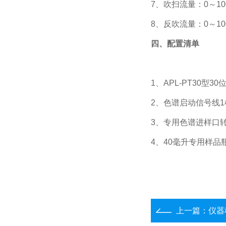
7
、
吹扫
流量：
0～
10
8
、
反吹流量：
0～
10
四、配置清单
1、
APL-PT30型3
2、
色谱启动信号线
3、专用色谱进样口
4、40毫升专用样品瓶
上一篇：
仪器