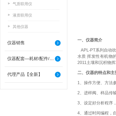
气质联用仪
液质联用仪
其他仪器
一
、仪器简介
仪器销售
APL-PT系列
自动
水质 挥发性有机物的
仪器配套—耗材/配件/备件
2011土壤和沉积物
二、仪器的特点和主
代理产品【全新】
1、操作方便、
方法
2、
进样阀、样品传
3、
设定好分析程序
4、
通过时间编程，