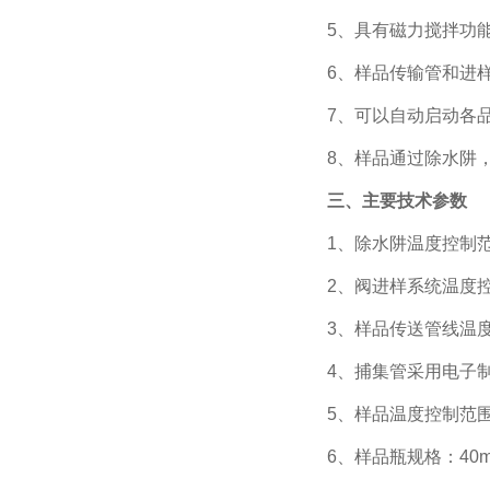
5、
具有磁力搅拌功
6、样品传输管和进
7、
可以自动启动各
8、样品通过除水阱
三、主要技术参数
1
、
除水阱温度控制
2
、
阀进样系统温度
3
、
样品传送管线温
4
、
捕集管
采用电子
5
、
样品温度控制范
6
、
样品瓶规格：
4
0m