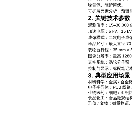
噪音低、维护简便。
可扩展元素分析
：预留
2. 关键技术参数
观测倍率
：15–30,00
加速电压
：5 kV、15 
成像模式
：二次电子成像（
样品尺寸
：最大直径 70
载物台行程
：35 mm ×
图像分辨率
：最高 1280
真空系统
：涡轮分子泵（30
控制与显示
：标配笔记本电
3. 典型应用场景
材料科学
：金属 / 合
电子半导体
：PCB 线
生物医药
：细胞 / 组
食品化工
：食品微观结构
刑侦 / 文物
：微量物证