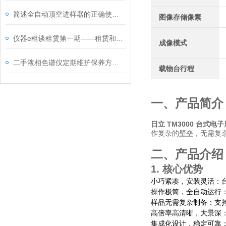
简述全自动顶空进样器的正确使用步骤
图像存储像素
仪器e租谈租赁第一期——租赁和购买的对比
成像模式
二手液相色谱仪定期维护保养方法的专业阐释与分享
载物台行程
一、产品简介
日立 TM3000 台式电
作复杂的壁垒，
无需复
二、产品介绍
1. 核心优势
小巧紧凑，安装灵活
：
操作极简，全自动运行
样品无需复杂制备：
支
高倍率高清晰，大景深
集成化设计，稳定可靠