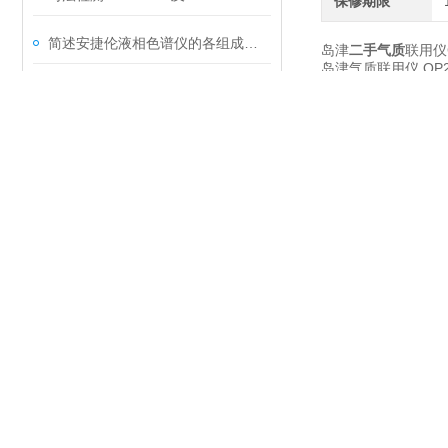
保修期限
简述安捷伦液相色谱仪的各组成部件功能特点
岛津
二手气质
联用仪
岛津气质联用仪 QP
品通量得到大幅提高
荧光检测器典型故障的成因与对策分享
功能齐全，使用简便
1、zui大柱流量高达
2、基于GCMS-Q
3、支持直接进样模
4、生态模式可减少
与以往机型比较：
直接进样杆（可选）
借助谱库检索功能，
经济：经济型，具备
减少电量消耗：
配备生态模式可在待
进入生态模式后，色
间分析完成时，仪器
北京合木科技有限公
客服电话7*24小时