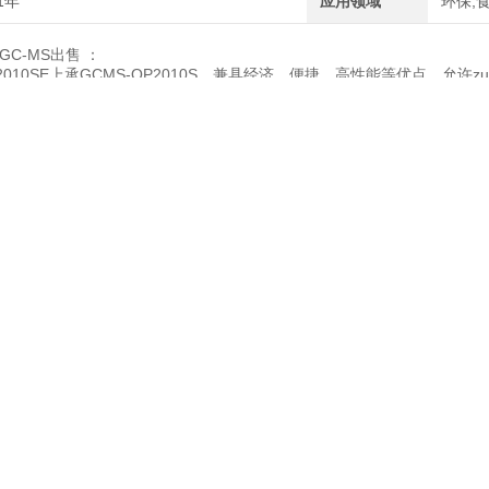
1年
应用领域
环保,
GC-MS出售 ：
2010SE上承GCMS-QP2010S，兼具经济、便捷、高性能等优点。
。生态模式还可以帮助用户节约电量及载气消耗，降低运行成本的同时减
：
4 mL/min，多种色谱柱可供选择；
P5000系列建立的分析方法可灵活转换；
式；搭建简便，无需挪动；
实验室运行成本；待机模式下可省电。
可使用户在高沸点样品分析中轻松获取质谱图。此外，无需设置气相色谱
轻松鉴别化合物。大量公共谱库可选，诸如NIST、Wiley，以及各种自建
生态模式
机模式时节电40%。生态模式可在GC-MS夜间运行期间自动运行，节省
谱、质谱仪以及电脑等设备不必要的电量消耗将被杜绝。载气消耗也相应
会自动节省电量和载气。
司为您提供岛津气质联用仪QP2010SE的参数、价格、型号、原理等信
为您服务。