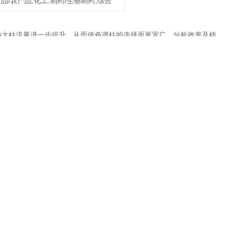
食品/农产品,化工,制药/生物制药,综合
允许zui大柱流量进一步提升，从而使色谱柱的选择面更宽广。分析效率及样
小环境污染。
分析参数，即可快速定性。
库。
不必要的电量消耗。
减少。而且，生态模式可以在批处理执行完毕后自动运行，因此在夜
息，更多岛津
二手气质
联用仪GC-MS出售 租仪器相关信息可咨询公司