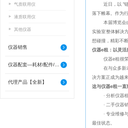
气质联用仪
近日，以 
落下帷幕。作为
液质联用仪
本届博览会
其他仪器
实验室整体解决
想碰撞，精彩不
仪器销售
仪器e租：以灵活
仪器e租很
仪器配套—耗材/配件/备件
在与众多新
决方案正成为越
代理产品【全新】
这与仪器e租一直
· 分析仪
· 二手仪
· 专业维
最佳状态。