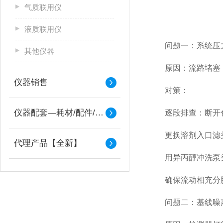
气质联用仪
液质联用仪
问题一：系统压力
其他仪器
原因：流路堵塞（
仪器销售
对策：
仪器配套—耗材/配件/备件
逐段排查：断开色
更换溶剂入口滤头
代理产品【全新】
用异丙醇冲洗泵头
确保流动相充分脱
问题二：基线噪声