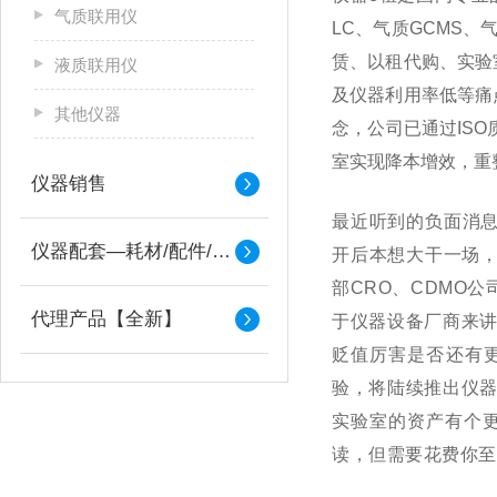
气质联用仪
LC
、气质
GCMS
、
赁、以租代购、实验
液质联用仪
及仪器利用率低等痛
其他仪器
念，公司已通过
ISO
室实现降本增效，重
仪器销售
最近听到的负面消
仪器配套—耗材/配件/备件
开后本想大干一场，
部
CRO
、
CDMO
公
代理产品【全新】
于仪器设备厂商来
贬值厉害是否还有
验，将陆续推出仪
实验室的资产有个
读，但需要花费你至