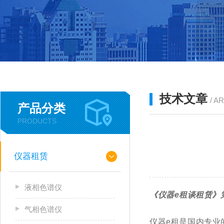
技术文章
/ A
产品分类
PRODUCTS
仪器租赁
液相色谱仪
《仪器e租谈租赁》
气相色谱仪
仪器
e
租是国内专业