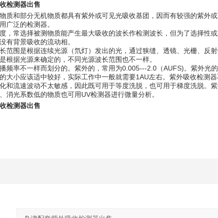
收检测器出售
物质和部分无机物质都具有紫外或可见光吸收基团，因而有较强的紫外或
用广泛的检测器。
度，常选择被测物质能产生最大吸收的波长作检测波长，但为了选择性或
没有背景吸收的流动相。
长范围是根据连续光源（氘灯）发出的光，通过狭缝、透镜、光栅、反射
是根据光源来确定的，不同光源波长范围也不一样。
率不一样而划分的。紫外的，常用为0.005---2.0（AUFS)。紫外光的范围一般指
的大小应该适中较好，实际工作中一般就需要1AU左右。
紫外吸收检测器
化和流速波动不太敏感，因此既可用于
等度洗脱
，也可用于
梯度洗脱
。紫
、
消光系数
低的物质也可用UV检测器进行
微量分析
。
收检测器出售