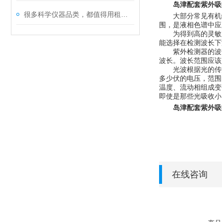
岛津配套紫外吸
很多科学仪器品类，都值得用租赁重做一遍
大部分常见有机
围，是液相色谱中应
为得到高的灵敏
能选择在检测波长下
紫外检测器的波
波长。波长范围应该
光波根据光的传播频
多少伏的电压，范围
温度、
流动相
组成变
即使是那些
光吸收
小
岛津配套紫外吸
在线咨询