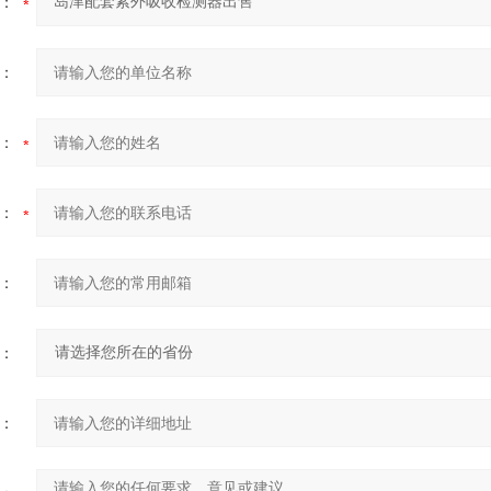
：
：
：
：
：
：
：