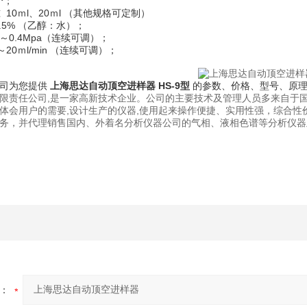
个；
 10ｍl、20ｍl （其他规格可定制）
≤1.5% （乙醇：水）；
0～0.4Mpa（连续可调）；
～20ｍl/min （连续可调）；
司为您提供
上海思达自动顶空进样器
HS-9型
的参数、价格、型号、原理
限责任公司,是一家高新技术企业。公司的主要技术及管理人员多来自于国
体会用户的需要,设计生产的仪器,使用起来操作便捷、实用性强，综合
务，并代理销售国内、外着名分析仪器公司的气相、液相色谱等分析仪器
：