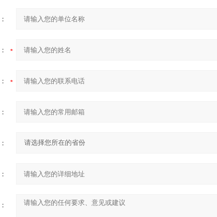
：
：
：
：
：
：
：