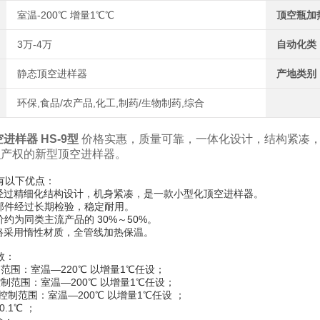
室温-200℃ 增量1℃℃
顶空瓶加
3万-4万
自动化类
静态顶空进样器
产地类别
环保,食品/农产品,化工,制药/生物制药,综合
空进样器
HS-9型
价格实惠，质量可靠，一体化设计，结构紧凑
识产权的新型顶空进样器。
具有以下优点：
本品经过精细化结构设计，机身紧凑，是一款小型化顶空进样器。
-仪器部件经过长期检验，稳定耐用。
价约为同类主流产品的 30%～50%。
管路采用惰性材质，全管线加热保温。
数：
制范围：室温—220℃ 以增量1℃任设；
控制范围：室温—200℃ 以增量1℃任设；
控制范围：室温—200℃ 以增量1℃任设 ；
0.1℃ ；