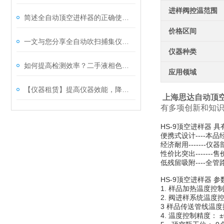
进样阀控温范围
简述全自动顶空进样器的正确使用步骤
价格区间
一文与您分享全自动吹扫捕集仪的常见故障相应解决方法
仪器种类
如何提高检测效率？二手液相色谱仪常见问题及优化方案分享
应用领域
【仪器租赁】提高仪器效能，降低成本，这波操作太牛啦！
上海思达自动顶
有多项创新和知
HS-9顶空进样器 
便携式设计----
经济耐用------
性价比突出
-------
售
低残留吸附----全
HS-9顶空进样器 参
1. 样品加热温度控
2. 阀进样系统温度
3 样品传送管线温度
4. 温度控制精度： ±