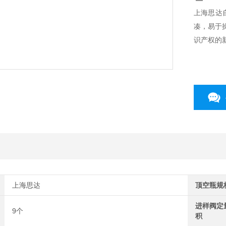
上海思达
凑，易于
识产权的
上海思达
顶空瓶规
进样阀定
9个
积